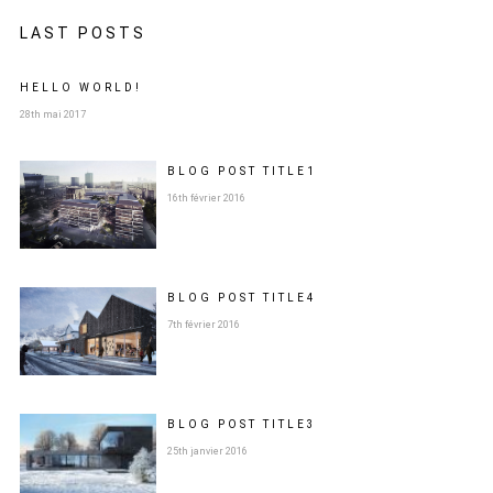
LAST POSTS
HELLO WORLD!
28th mai 2017
BLOG POST
TITLE
1
16th février 2016
BLOG POST
TITLE
4
7th février 2016
BLOG POST
TITLE
3
25th janvier 2016