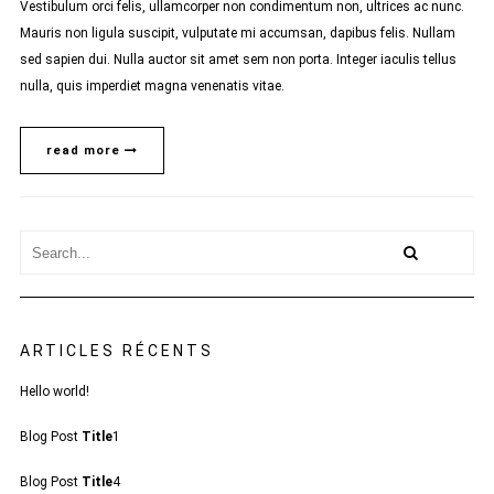
Vestibulum orci felis, ullamcorper non condimentum non, ultrices ac nunc.
Mauris non ligula suscipit, vulputate mi accumsan, dapibus felis. Nullam
sed sapien dui. Nulla auctor sit amet sem non porta. Integer iaculis tellus
nulla, quis imperdiet magna venenatis vitae.
read more
ARTICLES RÉCENTS
Hello world!
Blog Post
Title
1
Blog Post
Title
4