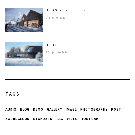
BLOG POST
TITLE
4
7th février 2016
BLOG POST
TITLE
3
25th janvier 2016
TAGS
AUDIO
BLOG
DEMO
GALLERY
IMAGE
PHOTOGRAPHY
POST
SOUNDCLOUD
STANDARD
TAG
VIDEO
YOUTUBE