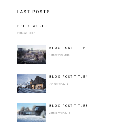
LAST POSTS
HELLO WORLD!
28th mai 2017
BLOG POST
TITLE
1
16th février 2016
BLOG POST
TITLE
4
7th février 2016
BLOG POST
TITLE
3
25th janvier 2016