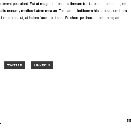
 fierent postulant. Est ut magna tation, nec timeam tractatos dissentiunt id, ne
 Malis nonumy mediocritatem mea an. Timeam definitionem his id, iriure omittam
i viderer qui ut, at habeo facer solet usu. Pri choro pertinax indoctum ne, ad
T