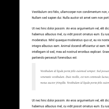
Vestibulum orci felis, ullamcorper non condimentum non, ul
Nullam sed sapien dui. Nulla auctor sit amet sem non porta.
Ut nec hinc dolor possim. An eros argumentum vel, elit dice
habemus albucius mel, cu vidit possit ornatus eum. Eu ius
moderatius. Nihil quaeque moderatius quo ut, eu vix noster
integre albucius eam. Animal docendi efficiantur ut eam.
intellegam id sed, mea ad nostrud erroribus explicari. Graec
partiendo persecuti forensibus est.
Vestibulum id ligula porta felis euismod semper. Sed posue
venenatis vestibulum. Duis mollis, est non commodo luctus, n
metus auctor fringilla. Vestibulum id ligula porta felis eui
Ut nec hinc dolor possim. An eros argumentum vel, elit dice
habemus albucius mel, cu vidit possit ornatus eum. Eu ius