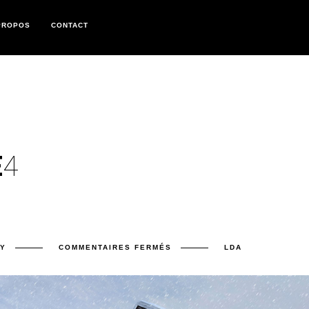
PROPOS
CONTACT
E
4
SUR
Y
COMMENTAIRES FERMÉS
LDA
BLOG
POST
TITLE
4