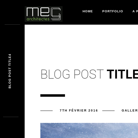
HOME
PORTFOLIO
A 
BLOG POST TITLE4
BLOG POST
TITL
7TH FÉVRIER 2016
GALLER