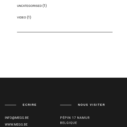
(1)
UNCATEGORISED
(1)
VIDEO
ECRIRE
NOUS VISITER
INFO@MEGG.BE
PÉPIN 17 NAMUR
BELGIQUE
WWW.MEGG.BE