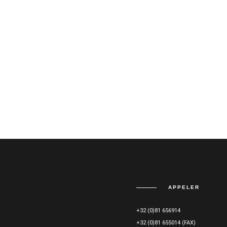
APPELER
+32 (0)81 656914
+32 (0)81 655014 (FAX)